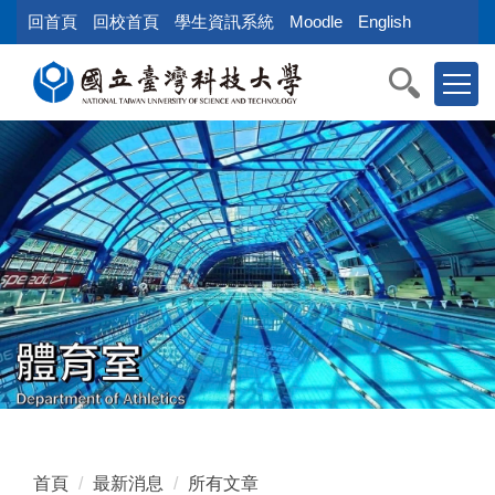
跳
回首頁
回校首頁
學生資訊系統
Moodle
English
到
主
要
內
容
區
塊
首頁
最新消息
所有文章