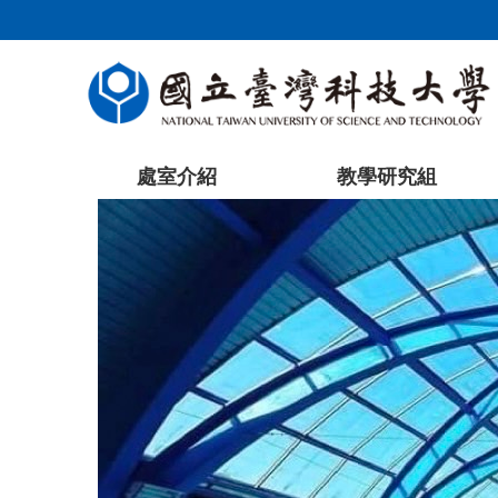
跳
到
主
要
內
容
處室介紹
教學研究組
區
塊