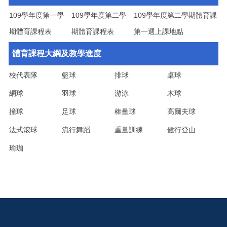
109學年度第一學
109學年度第二學
109學年度第二學期體育課
期體育課程表
期體育課程表
第一週上課地點
體育課程大綱及教學進度
校代表隊
籃球
排球
桌球
網球
羽球
游泳
木球
撞球
足球
棒壘球
高爾夫球
法式滾球
流行舞蹈
重量訓練
健行登山
瑜珈