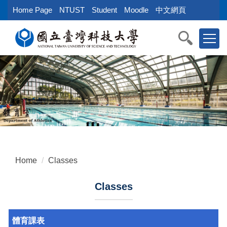
Jump
Home Page
NTUST
Student
Moodle
中文網頁
to
the
main
content
block
Home
Classes
Classes
體育課表